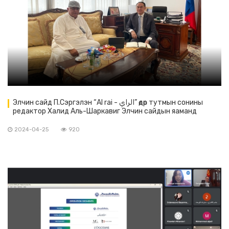
Элчин сайд П.Сэргэлэн “Al rai - الراي” өдөр тутмын сонины
редактор Халид Аль-Шаркавиг Элчин сайдын яаманд
хүлээн авч уулзав
2024-04-25
920