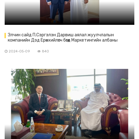
Элчин сайд П.Сэргэлэн Дарвиш аялал жуулчлалын
компанийн Дэд Ерөнхийлөгч бөгөөд Маркетингийн албаны
захирал Нассер Аль-Дарвиштай уулзалт хийв.
2024-05-09
840