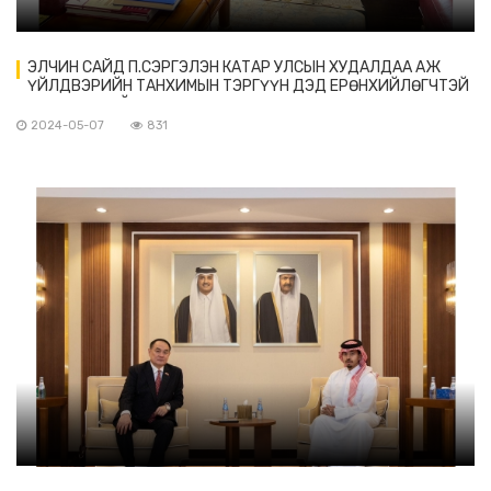
ЭЛЧИН САЙД П.СЭРГЭЛЭН КАТАР УЛСЫН ХУДАЛДАА АЖ
ҮЙЛДВЭРИЙН ТАНХИМЫН ТЭРГҮҮН ДЭД ЕРӨНХИЙЛӨГЧТЭЙ
УУЛЗАЛТ ХИЙВ.
2024-05-07
831