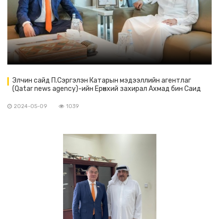
Элчин сайд П.Сэргэлэн Катарын мэдээллийн агентлаг
(Qatar news agency)-ийн Ерөнхий захирал Ахмад бин Саид
Аль-Румайхитай уулзалт хийв.
2024-05-09
1039