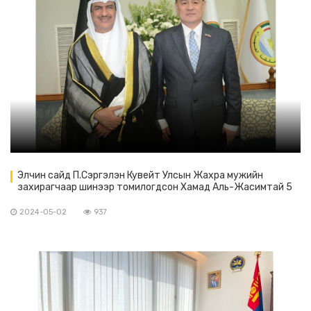
Элчин сайд П.Сэргэлэн Кувейт Улсын Жахра мужийн
захирагчаар шинээр томилогдсон Хамад Аль-Жасимтай 5
дугаар сарын 1-ний өдөр уулзав.
2024-05-02
937