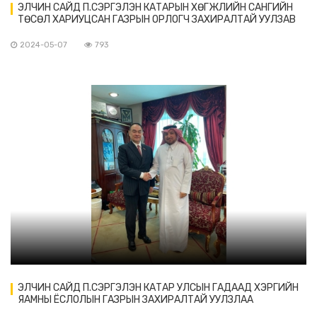
ЭЛЧИН САЙД П.СЭРГЭЛЭН КАТАРЫН ХӨГЖЛИЙН САНГИЙН
ТӨСӨЛ ХАРИУЦСАН ГАЗРЫН ОРЛОГЧ ЗАХИРАЛТАЙ УУЛЗАВ
2024-05-07
793
ЭЛЧИН САЙД П.СЭРГЭЛЭН КАТАР УЛСЫН ГАДААД ХЭРГИЙН
ЯАМНЫ ЁСЛОЛЫН ГАЗРЫН ЗАХИРАЛТАЙ УУЛЗЛАА