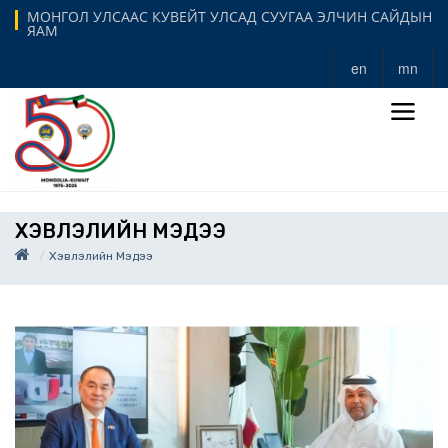
МОНГОЛ УЛСААС КУВЕЙТ УЛСАД СУУГАА ЭЛЧИН САЙДЫН
ЯАМ
en
mn
ХЭВЛЭЛИЙН МЭДЭЭ
Хэвлэлийн Мэдээ