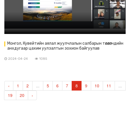
Монгол, Кувейтийн аялал жуулчлалын салбарын төлөөлөгчдийн
анхдугаар цахим уулзалтын зохион байгуулав
2024-04-24
1085
‹
1
2
...
5
6
7
8
9
10
11
...
19
20
›