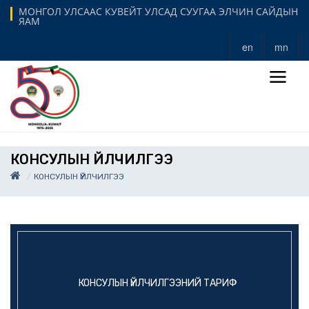
МОНГОЛ УЛСААС КУВЕЙТ УЛСАД СУУГАА ЭЛЧИН САЙДЫН
ЯАМ
en
mn
КОНСУЛЫН ҮЙЛЧИЛГЭЭ
КОНСУЛЫН ҮЙЛЧИЛГЭЭ
КОНСУЛЫН ҮЙЛЧИЛГЭЭНИЙ ТАРИФ