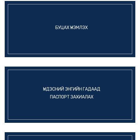
БУЦАХ ҮНЭМЛЭХ
ҮНДЭСНИЙ ЭНГИЙН ГАДААД
ПАСПОРТ ЗАХИАЛАХ