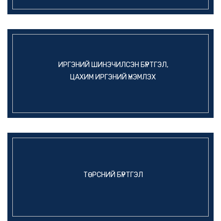
ИРГЭНИЙ ШИНЭЧИЛСЭН БҮРТГЭЛ,
ЦАХИМ ИРГЭНИЙ ҮНЭМЛЭХ
ТӨРСНИЙ БҮРТГЭЛ