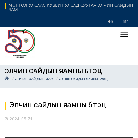
МОНГОЛ УЛСААС КУВЕЙТ УЛСАД СУУГАА ЭЛЧИН САЙДЫН
ЯАМ
en
mn
ЭЛЧИН САЙДЫН ЯАМНЫ БҮТЭЦ
ЭЛЧИН САЙДЫН ЯАМ
Элчин Сайдын Яамны Бүтэц
Элчин сайдын яамны бүтэц
2024-05-31