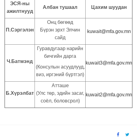
ЭСЯ-ны
Албан тушаал
Цахим шуудан
ажилтнууд
Онц бөгөөд
П.Сэргэлэн
Бүрэн эрхт Элчин
kuwait@mfa.gov.mn
сайд
Гуравдугаар нарийн
бичгийн дарга
Ч.Батмэнд
kuwait3@mfa.gov.mn
(Консулын асуудлууд,
виз, иргэний бүртгэл)
Атташе
Б.Хүрэлбат
(Улс төр, эдийн засаг,
kuwait2@mfa.gov.mn
соёл, боловсрол)