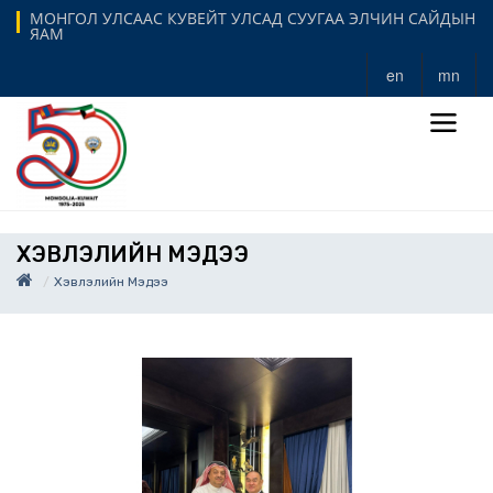
МОНГОЛ УЛСААС КУВЕЙТ УЛСАД СУУГАА ЭЛЧИН САЙДЫН
ЯАМ
en
mn
ХЭВЛЭЛИЙН МЭДЭЭ
Хэвлэлийн Мэдээ