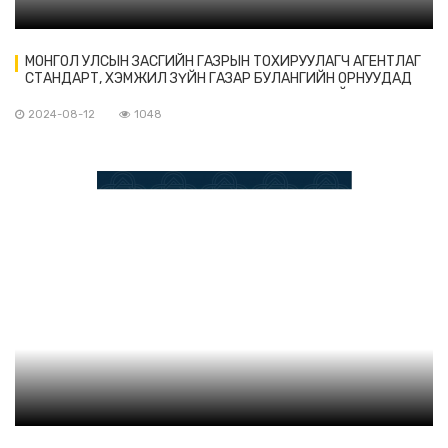
МОНГОЛ УЛСЫН ЗАСГИЙН ГАЗРЫН ТОХИРУУЛАГЧ АГЕНТЛАГ
СТАНДАРТ, ХЭМЖИЛ ЗҮЙН ГАЗАР БУЛАНГИЙН ОРНУУДАД
МАХ ЭКСПОРТЛОХ ГЭРЧИЛГЭЭГ ЗАРИМ АЖ АХУЙН
НЭГЖҮҮДЭД ОЛГОЛОО
2024-08-12
1048