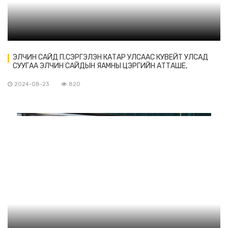
ЭЛЧИН САЙД П.СЭРГЭЛЭН КАТАР УЛСААС КУВЕЙТ УЛСАД
СУУГАА ЭЛЧИН САЙДЫН ЯАМНЫ ЦЭРГИЙН АТТАШЕ,
БРИГАДЫН ГЕНЕРАЛ АХМАД АЛИ АЛЬ-МЕХШАДИ АЛЬ-
МААДИЙД-ТАЙ УУЛЗАВ
2024-08-23
820