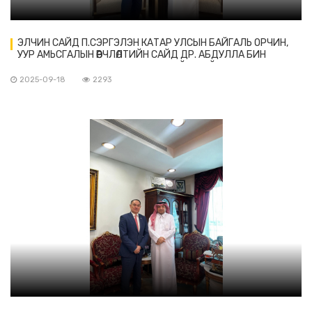
ЭЛЧИН САЙД П.СЭРГЭЛЭН КАТАР УЛСЫН БАЙГАЛЬ ОРЧИН,
УУР АМЬСГАЛЫН ӨӨРЧЛӨЛТИЙН САЙД ДР. АБДУЛЛА БИН
АБДУЛАЗИЗ БИН ТУРКИ АЛЬ-СУБАЙЕ-ТАЙ УУЛЗАВ
2025-09-18
2293