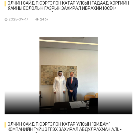
ЭЛЧИН САЙД П.СЭРГЭЛЭН КАТАР УЛСЫН ГАДААД ХЭРГИЙН
ЯАМНЫ ЁСЛОЛЫН ГАЗРЫН ЗАХИРАЛ ИБРАХИМ ЮСЕФ
АБДУЛЛА ФАХРУ-ТАЙ УУЛЗАВ
2025-09-17
2467
ЭЛЧИН САЙД П.СЭРГЭЛЭН КАТАР УЛСЫН “ВИДАМ”
КОМПАНИЙН ГҮЙЦЭТГЭХ ЗАХИРАЛ АБДУЛРАХМАН АЛЬ-
ХАЯАРИН-ТАЙ УУЛЗАВ