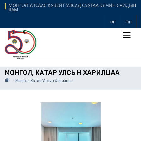
МОНГОЛ УЛСААС КУВЕЙТ УЛСАД СУУГАА ЭЛЧИН САЙДЫН
ЯАМ
en
mn
МОНГОЛ, КАТАР УЛСЫН ХАРИЛЦАА
Монгол, Катар Улсын Харилцаа