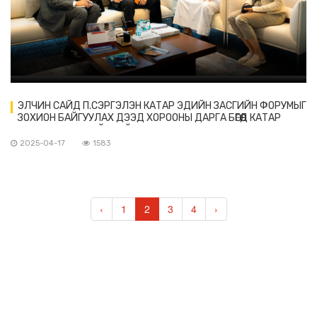
ЭЛЧИН САЙД П.СЭРГЭЛЭН КАТАР ЭДИЙН ЗАСГИЙН ФОРУМЫГ
ЗОХИОН БАЙГУУЛАХ ДЭЭД ХОРООНЫ ДАРГА БӨГӨӨД КАТАР
МЕДИА СИТИ-ГИЙН ГҮЙЦЭТГЭХ ЗАХИРАЛ ЖАССИМ
МУХАММАД АЛЬ-ХОРИ-ТОЙ УУЛЗАВ
2025-04-17
1583
‹
1
2
3
4
›