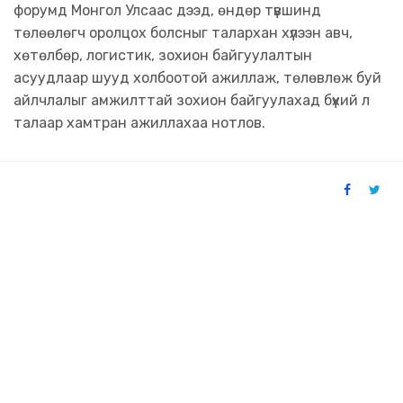
форумд Монгол Улсаас дээд, өндөр түвшинд
төлөөлөгч оролцох болсныг талархан хүлээн авч,
хөтөлбөр, логистик, зохион байгуулалтын
асуудлаар шууд холбоотой ажиллаж, төлөвлөж буй
айлчлалыг амжилттай зохион байгуулахад бүхий л
талаар хамтран ажиллахаа нотлов.