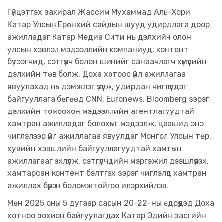
​Гүйцэтгэх захирал Жассим Мухаммад Аль-Хори
Катар Улсын Ерөнхий сайдын шууд удирдлага доор
ажилладаг Катар Медиа Сити нь дэлхийн олон
улсын хэвлэл мэдээллийн компаниуд, контент
бүтээгчид, сэтгүүлч болон шинийг санаачлагч хүмүүсийн
дэлхийн төв болж, Доха хотоос үйл ажиллагаа
явуулахад нь дэмжлэг үзүүлж, удирдан чиглүүлдэг
байгууллага бөгөөд CNN, Euronews, Bloomberg зэрэг
дэлхийн томоохон мэдээллийн агентлагуудтай
хамтран ажилладаг болохыг мэдээлж, цаашид энэ
чиглэлээр үйл ажиллагаа явуулдаг Монгол Улсын төр,
хувийн хэвшлийн байгууллагуудтай хамтын
ажиллагааг эхлүүлж, сэтгүүлчдийн мэргэжил дээшлүүлэх,
хамтарсан контент бэлтгэх зэрэг чиглэлд хамтран
ажиллах бүрэн боломжтойгоо илэрхийлэв.
​Мөн 2025 оны 5 дугаар сарын 20-22-ны өдрүүдэд Доха
хотноо зохион байгуулагдах Катар Эдийн засгийн