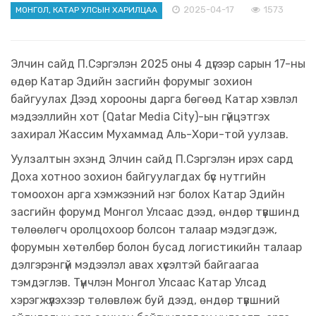
2025-04-17
1573
МОНГОЛ, КАТАР УЛСЫН ХАРИЛЦАА
Элчин сайд П.Сэргэлэн 2025 оны 4 дүгээр сарын 17-ны
өдөр Катар Эдийн засгийн форумыг зохион
байгуулах Дээд хорооны дарга бөгөөд Катар хэвлэл
мэдээллийн хот (Qatar Media City)-ын гүйцэтгэх
захирал Жассим Мухаммад Аль-Хори-той уулзав.
​Уулзалтын эхэнд Элчин сайд П.Сэргэлэн ирэх сард
Доха хотноо зохион байгуулагдах бүс нутгийн
томоохон арга хэмжээний нэг болох Катар Эдийн
засгийн форумд Монгол Улсаас дээд, өндөр түвшинд
төлөөлөгч оролцохоор болсон талаар мэдэгдэж,
форумын хөтөлбөр болон бусад логистикийн талаар
дэлгэрэнгүй мэдээлэл авах хүсэлтэй байгаагаа
тэмдэглэв. Түүнчлэн Монгол Улсаас Катар Улсад
хэрэгжүүлэхээр төлөвлөж буй дээд, өндөр түвшний