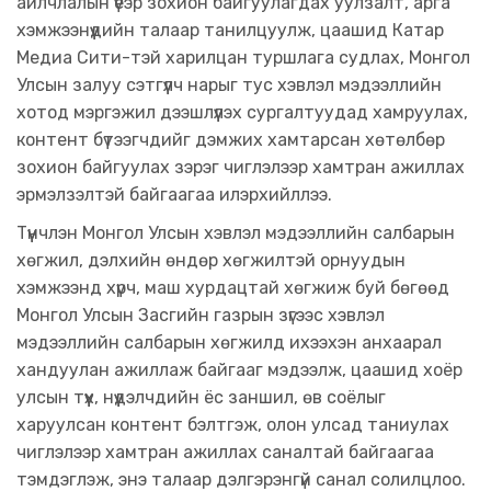
айлчлалын үеэр зохион байгуулагдах уулзалт, арга
хэмжээнүүдийн талаар танилцуулж, цаашид Катар
Медиа Сити-тэй харилцан туршлага судлах, Монгол
Улсын залуу сэтгүүлч нарыг тус хэвлэл мэдээллийн
хотод мэргэжил дээшлүүлэх сургалтуудад хамруулах,
контент бүтээгчдийг дэмжих хамтарсан хөтөлбөр
зохион байгуулах зэрэг чиглэлээр хамтран ажиллах
эрмэлзэлтэй байгаагаа илэрхийллээ.
​Түүнчлэн Монгол Улсын хэвлэл мэдээллийн салбарын
хөгжил, дэлхийн өндөр хөгжилтэй орнуудын
хэмжээнд хүрч, маш хурдацтай хөгжиж буй бөгөөд
Монгол Улсын Засгийн газрын зүгээс хэвлэл
мэдээллийн салбарын хөгжилд ихээхэн анхаарал
хандуулан ажиллаж байгааг мэдээлж, цаашид хоёр
улсын түүх, нүүдэлчдийн ёс заншил, өв соёлыг
харуулсан контент бэлтгэж, олон улсад таниулах
чиглэлээр хамтран ажиллах саналтай байгаагаа
тэмдэглэж, энэ талаар дэлгэрэнгүй санал солилцлоо.