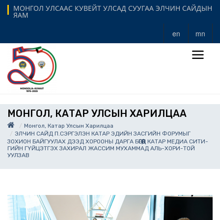
МОНГОЛ УЛСААС КУВЕЙТ УЛСАД СУУГАА ЭЛЧИН САЙДЫН
ЯАМ
en
mn
МОНГОЛ, КАТАР УЛСЫН ХАРИЛЦАА
Монгол, Катар Улсын Харилцаа
ЭЛЧИН САЙД П.СЭРГЭЛЭН КАТАР ЭДИЙН ЗАСГИЙН ФОРУМЫГ
ЗОХИОН БАЙГУУЛАХ ДЭЭД ХОРООНЫ ДАРГА БӨГӨӨД КАТАР МЕДИА СИТИ-
ГИЙН ГҮЙЦЭТГЭХ ЗАХИРАЛ ЖАССИМ МУХАММАД АЛЬ-ХОРИ-ТОЙ
УУЛЗАВ