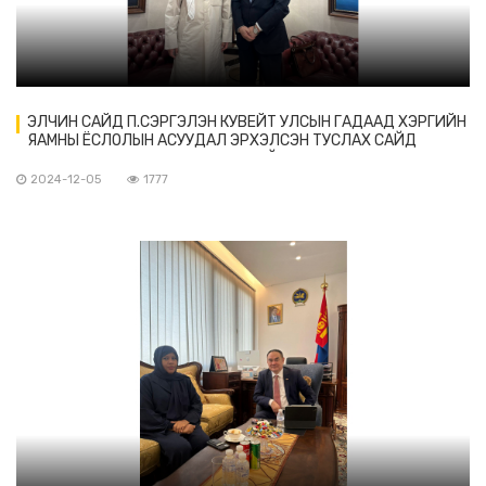
ЭЛЧИН САЙД П.СЭРГЭЛЭН КУВЕЙТ УЛСЫН ГАДААД ХЭРГИЙН
ЯАМНЫ ЁСЛОЛЫН АСУУДАЛ ЭРХЭЛСЭН ТУСЛАХ САЙД
АБДУЛМОХСЕН Ж. АЛЬ-ЗАИД-ТАЙ УУЛЗАВ
2024-12-05
1777