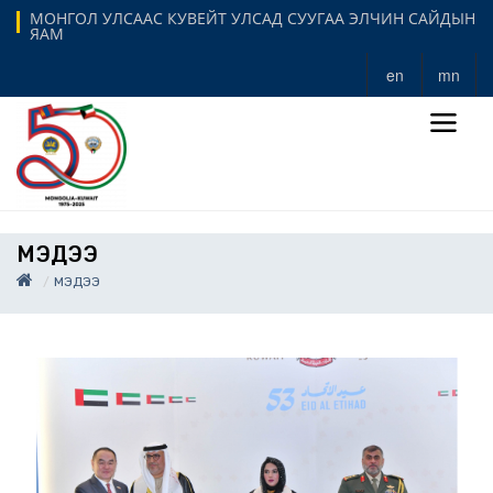
МОНГОЛ УЛСААС КУВЕЙТ УЛСАД СУУГАА ЭЛЧИН САЙДЫН
ЯАМ
en
mn
МЭДЭЭ
МЭДЭЭ