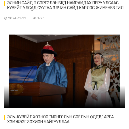
ЭЛЧИН САЙД П.СЭРГЭЛЭН БҮГД НАЙРАМДАХ ПЕРУ УЛСААС
КУВЕЙТ УЛСАД СУУГАА ЭЛЧИН САЙД КАРЛОС ЖИМЕНЕЗ ГИЛ
ФОРТУЛ-ТАЙ УУЛЗАВ.
2024-11-22
1723
ЭЛЬ-КУВЕЙТ ХОТНОО “МОНГОЛЫН СОЁЛЫН ӨДРҮҮД” АРГА
ХЭМЖЭЭГ ЗОХИОН БАЙГУУЛЛАА