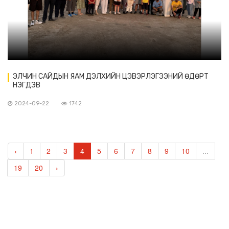
ЭЛЧИН САЙДЫН ЯАМ ДЭЛХИЙН ЦЭВЭРЛЭГЭЭНИЙ ӨДӨРТ
НЭГДЭВ
2024-09-22
1742
‹
1
2
3
4
5
6
7
8
9
10
...
19
20
›