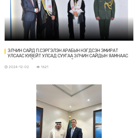
ЭЛЧИН САЙД П.СЭРГЭЛЭН АРАБЫН НЭГДСЭН ЭМИРАТ
УЛСААС КУВЕЙТ УЛСАД СУУГАА ЭЛЧИН САЙДЫН ЯАМНААС
ЗОХИОН БАЙГУУЛСАН ҮНДЭСНИЙ БАЯРЫН ХҮЛЭЭН АВАЛТАД
ОРОЛЦОВ
2024-12-02
1621