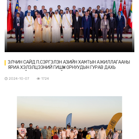
ЭЛЧИН САЙД П.СЭРГЭЛЭН АЗИЙН ХАМТЫН АЖИЛЛАГААНЫ
ЯРИА ХЭЛЭЛЦЭЭНИЙ ГИШҮҮН ОРНУУДЫН ГУРАВ ДАХЬ
УДААГИЙН ДЭЭД ТҮВШНИЙ УУЛЗАЛТАД ОРОЛЦОВ
2024-10-07
1724