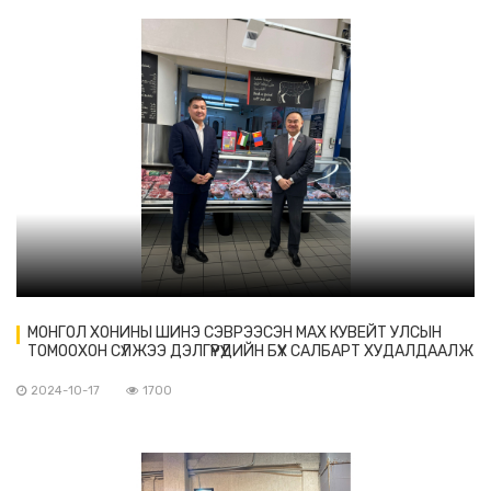
МОНГОЛ ХОНИНЫ ШИНЭ СЭВРЭЭСЭН МАХ КУВЕЙТ УЛСЫН
ТОМООХОН СҮЛЖЭЭ ДЭЛГҮҮРҮҮДИЙН БҮХ САЛБАРТ ХУДАЛДААЛЖ
ЭХЭЛЛЭЭ
2024-10-17
1700