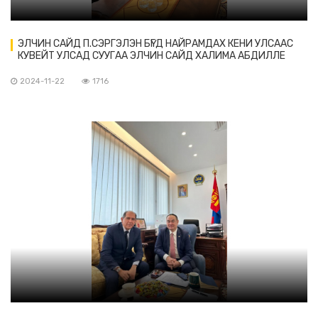
ЭЛЧИН САЙД П.СЭРГЭЛЭН БҮГД НАЙРАМДАХ КЕНИ УЛСААС
КУВЕЙТ УЛСАД СУУГАА ЭЛЧИН САЙД ХАЛИМА АБДИЛЛЕ
МУХАМУД-ЫГ ХҮЛЭЭН АВЧ УУЛЗАВ
2024-11-22
1716