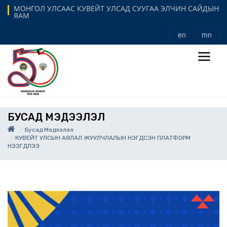
МОНГОЛ УЛСААС КУВЕЙТ УЛСАД СУУГАА ЭЛЧИН САЙДЫН
ЯАМ
en
mn
БУСАД МЭДЭЭЛЭЛ
Бусад Мэдээлэл
КУВЕЙТ УЛСЫН АЯЛАЛ ЖУУЛЧЛАЛЫН НЭГДСЭН ПЛАТФОРМ
НЭЭГДЛЭЭ