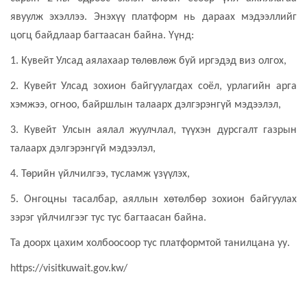
явуулж эхэллээ. Энэхүү платформ нь дараах мэдээллийг
цогц байдлаар багтаасан байна. Үүнд:
1. Кувейт Улсад аялахаар төлөвлөж буй иргэдэд виз олгох,
2. Кувейт Улсад зохион байгуулагдах соёл, урлагийн арга
хэмжээ, огноо, байршлын талаарх дэлгэрэнгүй мэдээлэл,
3. Кувейт Улсын аялал жуулчлал, түүхэн дурсгалт газрын
талаарх дэлгэрэнгүй мэдээлэл,
4. Төрийн үйлчилгээ, тусламж үзүүлэх,
5. Онгоцны тасалбар, аяллын хөтөлбөр зохион байгуулах
зэрэг үйлчилгээг тус тус багтаасан байна.
Та доорх цахим холбоосоор тус платформтой танилцана уу.
https://visitkuwait.gov.kw/