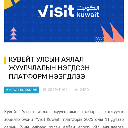
КУВЕЙТ УЛСЫН АЯЛАЛ
ЖУУЛЧЛАЛЫН НЭГДСЭН
ПЛАТФОРМ НЭЭГДЛЭЭ
2025-11-06
2450
БУСАД МЭДЭЭЛЭЛ
Кувейт Улсын аялал жуулчлалын салбарыг хөгжүүлэх
зорилго бүхий
“Visit
Kuwait
” платформ 2025 оны 11 дүгээр
сарын 2-ны өдрөөс эхлэн албан ёсоор үйл ажиллагаа