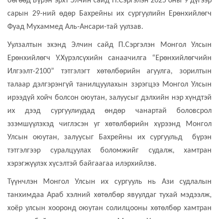
бөгөөд Бүрэн эрхт Элчин сайд П.Сэргэлэн 2025 оны 9 дүгээр
сарын 29-ний өдөр Бахрейны их сургуулийн Ерөнхийлөгч
Фуад Мухаммед Аль-Ансари-тай уулзав.
Уулзалтын эхэнд Элчин сайд П.Сэргэлэн Монгол Улсын
Ерөнхийлөгч У.Хүрэлсүхийн санаачилга “Ерөнхийлөгчийн
Илгээлт-2100” тэтгэлэгт хөтөлбөрийн агуулга, зорилтын
талаар дэлгэрэнгүй танилцуулахын зэрэгцээ Монгол Улсын
ирээдүй хойч болсон оюутан, залуусыг дэлхийн нэр хүндтэй
их дээд сургуулиудад өндөр чанартай боловсрол
эзэмшүүлэхэд чиглэсэн уг хөтөлбөрийн хүрээнд Монгол
Улсын оюутан, залуусыг Бахрейны их сургуульд бүрэн
тэтгэлгээр суралцуулах боломжийг судалж, хамтран
хэрэгжүүлэх хүсэлтэй байгаагаа илэрхийлэв.
Түүнчлэн Монгол Улсын их сургууль нь Ази судлалын
танхимдаа Араб хэлний хөтөлбөр явуулдаг тухай мэдээлж,
хоёр улсын хооронд оюутан солилцооны хөтөлбөр хамтран