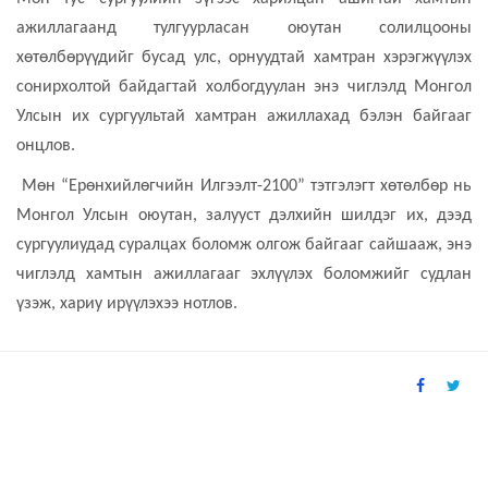
ажиллагаанд тулгуурласан оюутан солилцооны
хөтөлбөрүүдийг бусад улс, орнуудтай хамтран хэрэгжүүлэх
сонирхолтой байдагтай холбогдуулан энэ чиглэлд Монгол
Улсын их сургуультай хамтран ажиллахад бэлэн байгааг
онцлов.
Мөн “Ерөнхийлөгчийн Илгээлт-2100” тэтгэлэгт хөтөлбөр нь
Монгол Улсын оюутан, залууст дэлхийн шилдэг их, дээд
сургуулиудад суралцах боломж олгож байгааг сайшааж, энэ
чиглэлд хамтын ажиллагааг эхлүүлэх боломжийг судлан
үзэж, хариу ирүүлэхээ нотлов.