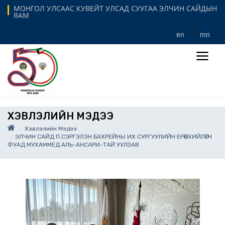
МОНГОЛ УЛСААС КУВЕЙТ УЛСАД СУУГАА ЭЛЧИН САЙДЫН
ЯАМ
en
mn
ХЭВЛЭЛИЙН МЭДЭЭ
Хэвлэлийн Мэдээ
ЭЛЧИН САЙД П.СЭРГЭЛЭН БАХРЕЙНЫ ИХ СУРГУУЛИЙН ЕРӨНХИЙЛӨГЧ
ФУАД МУХАММЕД АЛЬ-АНСАРИ-ТАЙ УУЛЗАВ