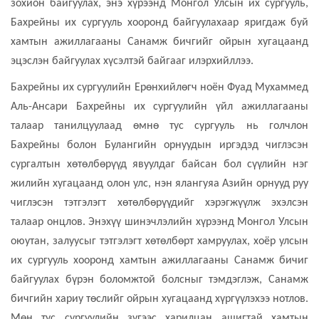
зохион байгуулах, энэ хүрээнд Монгол Улсын их сургууль,
Бахрейны их сургууль хооронд байгуулахаар яригдаж буй
хамтын ажиллагааны Санамж бичгийг ойрын хугацаанд
эцэслэн байгуулах хүсэлтэй байгааг илэрхийллээ.
Бахрейны их сургуулийн Ерөнхийлөгч ноён Фуад Мухаммед
Аль-Ансари Бахрейны их сургуулийн үйл ажиллагааны
талаар танилцуулаад өмнө тус сургууль нь голчлон
Бахрейны болон Булангийн орнуудын иргэдэд чиглэсэн
сургалтын хөтөлбөрүүд явуулдаг байсан бол сүүлийн нэг
жилийн хугацаанд олон улс, нэн ялангуяа Азийн орнууд руу
чиглэсэн тэтгэлэгт хөтөлбөрүүдийг хэрэгжүүлж эхэлсэн
талаар онцлов. Энэхүү шинэчлэлийн хүрээнд Монгол Улсын
оюутан, залуусыг тэтгэлэгт хөтөлбөрт хамруулах, хоёр улсын
их сургууль хооронд хамтын ажиллагааны Санамж бичиг
байгуулах бүрэн боломжтой болсныг тэмдэглэж, Санамж
бичгийн хариу төслийг ойрын хугацаанд хүргүүлэхээ нотлов.
Мөн тус сургуулийн зүгээс харилцан ашигтай хамтын