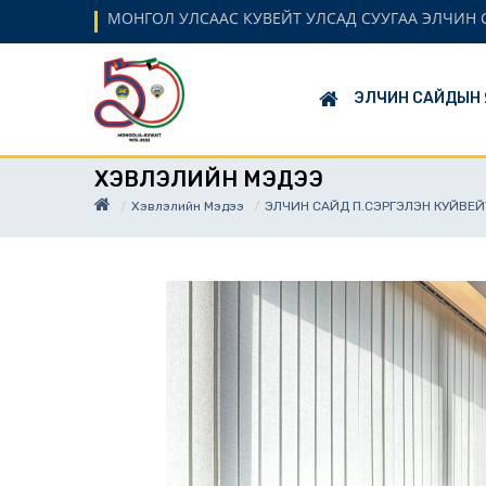
МОНГОЛ УЛСААС КУВЕЙТ УЛСАД СУУГАА ЭЛЧИН
ЭЛЧИН САЙДЫН 
ХЭВЛЭЛИЙН МЭДЭЭ
Хэвлэлийн Мэдээ
ЭЛЧИН САЙД П.СЭРГЭЛЭН КУЙВЕЙТ