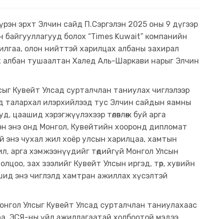
 Бүрэн эрхт Элчин сайд П.Сэргэлэн 2025 оны 9 дүгээр
н байгууллагууд болох “Times Kuwait” компанийн
чилгаа, олон нийттэй харилцах албаны захирал
дах албан тушаалтан Халед Аль-Шаркави нарыг Элчин
сыг Кувейт Улсад сурталчлан таниулах чиглэлээр
 талархал илэрхийлээд тус Элчин сайдын яамны
д, цаашид хэрэгжүүлэхээр төлөвлөж буй арга
н энэ онд Монгол, Кувейтийн хооронд дипломат
й энэ чухал жил хоёр улсын харилцаа, хамтын
л, арга хэмжээнүүдийг төдийгүй Монгол Улсын
лолцоо, зах зээлийг Кувейт Улсын иргэд, төр, хувийн
ид энэ чиглэлд хамтран ажиллах хүсэлтэй
онгол Улсыг Кувейт Улсад сурталчлан таниулахаас
а, ЭСЯ-ны үйл ажиллагаатай холбоотой мэдээ,