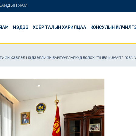
 САЙДЫН ЯАМ
ЯАМ
МЭДЭЭ
ХОЁР ТАЛЫН ХАРИЛЦАА
КОНСУЛЫН ҮЙЛЧИЛГ
ИЙН ХЭВЛЭЛ МЭДЭЭЛЛИЙН БАЙГУУЛЛАГУУД БОЛОХ “TIMES KUWAIT”, “Q8”, “A