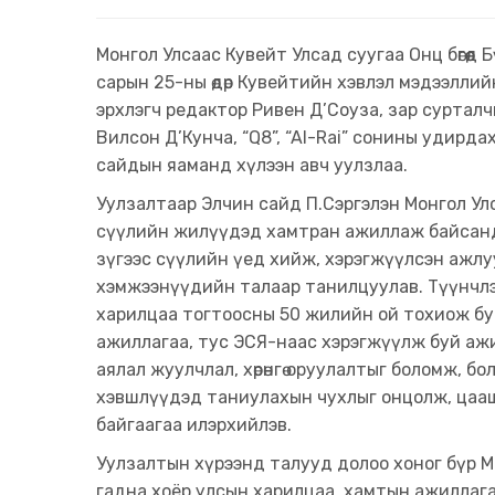
Монгол Улсаас Кувейт Улсад суугаа Онц бөгөөд
сарын 25-ны өдөр Кувейтийн хэвлэл мэдээллий
эрхлэгч редактор Ривен Д’Соуза, зар суртал
Вилсон Д’Кунча, “Q8”, “Al-Rai” сонины удир
сайдын яаманд хүлээн авч уулзлаа.
Уулзалтаар Элчин сайд П.Сэргэлэн Монгол Ул
сүүлийн жилүүдэд хамтран ажиллаж байсанд
зүгээс сүүлийн үед хийж, хэрэгжүүлсэн ажлуу
хэмжээнүүдийн талаар танилцуулав. Түүнчлэ
харилцаа тогтоосны 50 жилийн ой тохиож бу
ажиллагаа, тус ЭСЯ-наас хэрэгжүүлж буй ажи
аялал жуулчлал, хөрөнгө оруулалтыг боломж, бо
хэвшлүүдэд таниулахын чухлыг онцолж, цааш
байгаагаа илэрхийлэв.
Уулзалтын хүрээнд талууд долоо хоног бүр М
гадна хоёр улсын харилцаа, хамтын ажиллага