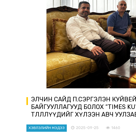
ЭЛЧИН САЙД П.СЭРГЭЛЭН КУЙВ
БАЙГУУЛЛАГУУД БОЛОХ “TIMES KUW
ТӨЛӨӨЛЛҮҮДИЙГ ХҮЛЭЭН АВЧ УУЛЗА
2025-09-25
1460
ХЭВЛЭЛИЙН МЭДЭЭ