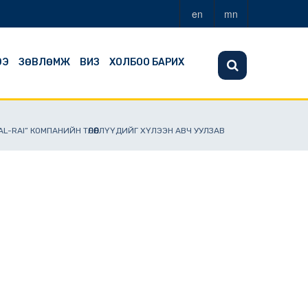
en
mn
ЭЭ
ЗӨВЛӨМЖ
ВИЗ
ХОЛБОО БАРИХ
L-RAI” КОМПАНИЙН ТӨЛӨӨЛЛҮҮДИЙГ ХҮЛЭЭН АВЧ УУЛЗАВ