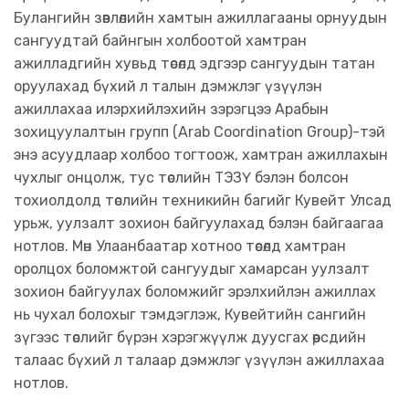
Булангийн зөвлөлийн хамтын ажиллагааны орнуудын
сангуудтай байнгын холбоотой хамтран
ажилладгийн хувьд төсөлд эдгээр сангуудын татан
оруулахад бүхий л талын дэмжлэг үзүүлэн
ажиллахаа илэрхийлэхийн зэрэгцээ Арабын
зохицуулалтын групп (Arab Coordination Group)-тэй
энэ асуудлаар холбоо тогтоож, хамтран ажиллахын
чухлыг онцолж, тус төслийн ТЭЗҮ бэлэн болсон
тохиолдолд төслийн техникийн багийг Кувейт Улсад
урьж, уулзалт зохион байгуулахад бэлэн байгаагаа
нотлов. Мөн Улаанбаатар хотноо төсөлд хамтран
оролцох боломжтой сангуудыг хамарсан уулзалт
зохион байгуулах боломжийг эрэлхийлэн ажиллах
нь чухал болохыг тэмдэглэж, Кувейтийн сангийн
зүгээс төслийг бүрэн хэрэгжүүлж дуусгах өөрсдийн
талаас бүхий л талаар дэмжлэг үзүүлэн ажиллахаа
нотлов.