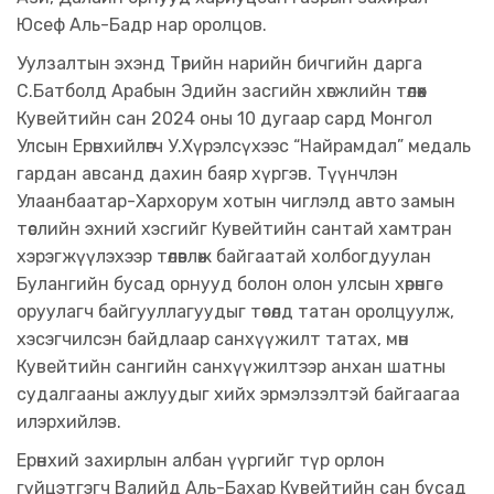
Юсеф Аль-Бадр нар оролцов.
​Уулзалтын эхэнд Төрийн нарийн бичгийн дарга
С.Батболд Арабын Эдийн засгийн хөгжлийн төлөөх
Кувейтийн сан 2024 оны 10 дугаар сард Монгол
Улсын Ерөнхийлөгч У.Хүрэлсүхээс “Найрамдал” медаль
гардан авсанд дахин баяр хүргэв. Түүнчлэн
Улаанбаатар-Хархорум хотын чиглэлд авто замын
төслийн эхний хэсгийг Кувейтийн сантай хамтран
хэрэгжүүлэхээр төлөвлөж байгаатай холбогдуулан
Булангийн бусад орнууд болон олон улсын хөрөнгө
оруулагч байгууллагуудыг төсөлд татан оролцуулж,
хэсэгчилсэн байдлаар санхүүжилт татах, мөн
Кувейтийн сангийн санхүүжилтээр анхан шатны
судалгааны ажлуудыг хийх эрмэлзэлтэй байгаагаа
илэрхийлэв.
​​​​​Ерөнхий захирлын албан үүргийг түр орлон
гүйцэтгэгч Валийд Аль-Бахар Кувейтийн сан бусад