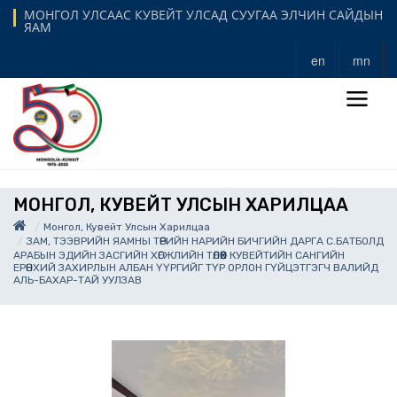
МОНГОЛ УЛСААС КУВЕЙТ УЛСАД СУУГАА ЭЛЧИН САЙДЫН
ЯАМ
en
mn
МОНГОЛ, КУВЕЙТ УЛСЫН ХАРИЛЦАА
Монгол, Кувейт Улсын Харилцаа
ЗАМ, ТЭЭВРИЙН ЯАМНЫ ТӨРИЙН НАРИЙН БИЧГИЙН ДАРГА С.БАТБОЛД
АРАБЫН ЭДИЙН ЗАСГИЙН ХӨГЖЛИЙН ТӨЛӨӨХ КУВЕЙТИЙН САНГИЙН
ЕРӨНХИЙ ЗАХИРЛЫН АЛБАН ҮҮРГИЙГ ТҮР ОРЛОН ГҮЙЦЭТГЭГЧ ВАЛИЙД
АЛЬ-БАХАР-ТАЙ УУЛЗАВ