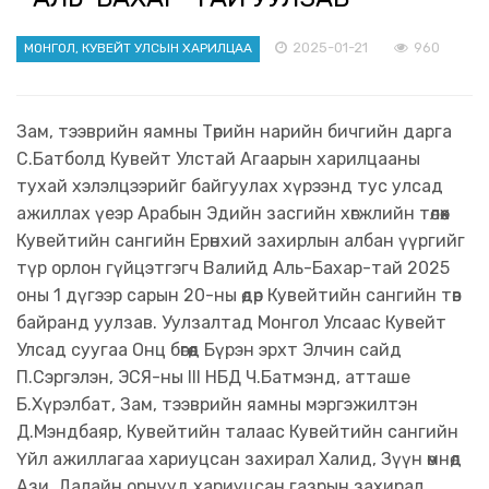
2025-01-21
960
МОНГОЛ, КУВЕЙТ УЛСЫН ХАРИЛЦАА
​Зам, тээврийн яамны Төрийн нарийн бичгийн дарга
С.Батболд Кувейт Улстай Агаарын харилцааны
тухай хэлэлцээрийг байгуулах хүрээнд тус улсад
ажиллах үеэр Арабын Эдийн засгийн хөгжлийн төлөөх
Кувейтийн сангийн Ерөнхий захирлын албан үүргийг
түр орлон гүйцэтгэгч Валийд Аль-Бахар-тай 2025
оны 1 дүгээр сарын 20-ны өдөр Кувейтийн сангийн төв
байранд уулзав. Уулзалтад Монгол Улсаас Кувейт
Улсад суугаа Онц бөгөөд Бүрэн эрхт Элчин сайд
П.Сэргэлэн, ЭСЯ-ны III НБД Ч.Батмэнд, атташе
Б.Хүрэлбат, Зам, тээврийн яамны мэргэжилтэн
Д.Мэндбаяр, Кувейтийн талаас Кувейтийн сангийн
Үйл ажиллагаа хариуцсан захирал Халид, Зүүн өмнөд
Ази, Далайн орнууд хариуцсан газрын захирал