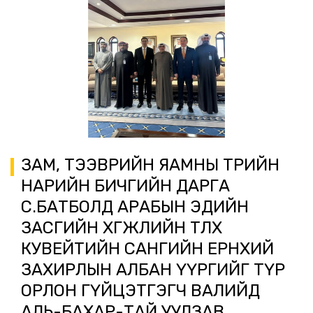
ЗАМ, ТЭЭВРИЙН ЯАМНЫ ТӨРИЙН
НАРИЙН БИЧГИЙН ДАРГА
С.БАТБОЛД АРАБЫН ЭДИЙН
ЗАСГИЙН ХӨГЖЛИЙН ТӨЛӨӨХ
КУВЕЙТИЙН САНГИЙН ЕРӨНХИЙ
ЗАХИРЛЫН АЛБАН ҮҮРГИЙГ ТҮР
ОРЛОН ГҮЙЦЭТГЭГЧ ВАЛИЙД
АЛЬ-БАХАР-ТАЙ УУЛЗАВ