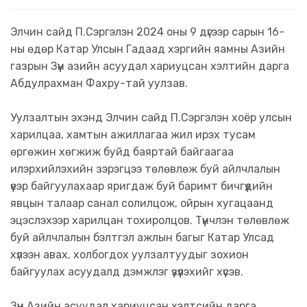
Элчин сайд П.Сэргэлэн 2024 оны 9 дүгээр сарын 16-
ны өдөр Катар Улсын Гадаад хэргийн яамны Азийн
газрын Зүүн азийн асуудал хариуцсан хэлтийн дарга
Абдулрахман Фахру-тай уулзав.
Уулзалтын эхэнд Элчин сайд П.Сэргэлэн хоёр улсын
харилцаа, хамтын ажиллагаа жил ирэх тусам
өргөжин хөгжиж буйд баяртай байгаагаа
илэрхийлэхийн зэрэгцээ төлөвлөж буй айлчлалын
үеэр байгуулахаар яригдаж буй баримт бичгүүдийн
явцын талаар санал солилцож, ойрын хугацаанд
эцэслэхээр харилцан тохиролцов. Түүнчлэн төлөвлөж
буй айлчлалын бэлтгэл ажлын багыг Катар Улсад
хүлээн авах, холбогдох уулзалтуудыг зохион
байгуулах асуудалд дэмжлэг үзүүлэхийг хүсэв.
Зүүн Азийн асуудал хариуцсан хэлтсийн дарга