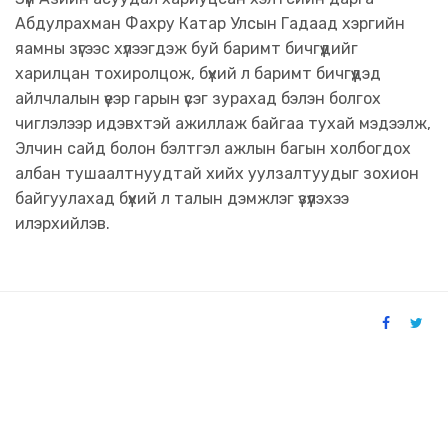
Абдулрахман Фахру Катар Улсын Гадаад хэргийн
яамны зүгээс хүлээгдэж буй баримт бичгүүдийг
харилцан тохиролцож, бүхий л баримт бичгүүдэд
айлчлалын үеэр гарын үсэг зурахад бэлэн болгох
чиглэлээр идэвхтэй ажиллаж байгаа тухай мэдээлж,
Элчин сайд болон бэлтгэл ажлын багын холбогдох
албан тушаалтнуудтай хийх уулзалтуудыг зохион
байгуулахад бүхий л талын дэмжлэг үзүүлэхээ
илэрхийлэв.