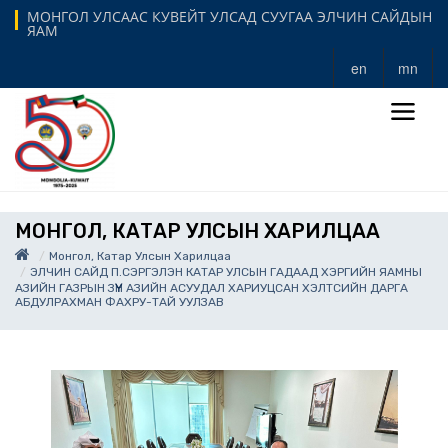
МОНГОЛ УЛСААС КУВЕЙТ УЛСАД СУУГАА ЭЛЧИН САЙДЫН
ЯАМ
en
mn
МОНГОЛ, КАТАР УЛСЫН ХАРИЛЦАА
Монгол, Катар Улсын Харилцаа
ЭЛЧИН САЙД П.СЭРГЭЛЭН КАТАР УЛСЫН ГАДААД ХЭРГИЙН ЯАМНЫ
АЗИЙН ГАЗРЫН ЗҮҮН АЗИЙН АСУУДАЛ ХАРИУЦСАН ХЭЛТСИЙН ДАРГА
АБДУЛРАХМАН ФАХРУ-ТАЙ УУЛЗАВ