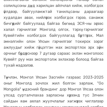
солилцсоны дүнд харилцан айлчлал хийж, холбогдох
үйлдвэр, байгууламжтай танилцсаны дараагаар
худалдан авах, нийлүүлэх холбогдох гэрээ, санамж
бичгүүдийг байгуулаад байгаа бөгөөд ЭСЯ-ны зүгээс
халал гэрчилгээг Монголд олгох, тэрхүү гэрчилгээг
Кувейтийн холбогдох байгууллагад бүртгүүлэх, Мал
эмнэлгийн олон Улсын гэрчилгээг тохирох зэрэг
ажлуудыг хийж гүйцэтгэн мах экспортлох эрх зүйн
орчныг бүрдүүлснээр 7 дугаар сараас эхлэн монголоос
Кувейт руу мах экспортолж эхлэхээр болоод байгаа
тухай мэдээлэв.
Түүнчлэн, Монгол Улсын Засгийн газраас 2023-2025
оныг Монголд зочлох жил болгон зарлаж, "Go
Mongolia" үндэсний брэндинг дор Монгол Улсаа олон
улсад сурталчлахаа зарласны хүрээнд тус Элчин
сайдын яам аялал жуулчлалыг хөгжүүлэх чиглэлээр