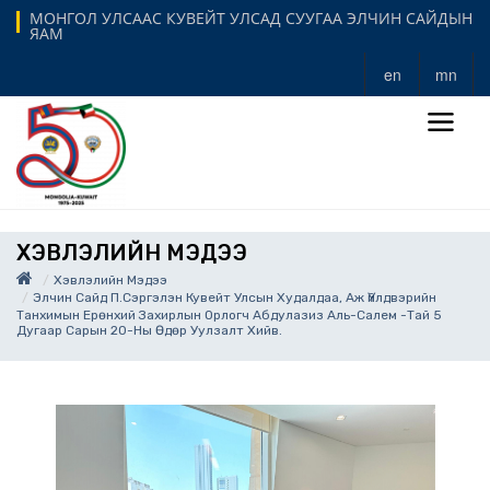
МОНГОЛ УЛСААС КУВЕЙТ УЛСАД СУУГАА ЭЛЧИН САЙДЫН
ЯАМ
en
mn
ХЭВЛЭЛИЙН МЭДЭЭ
Хэвлэлийн Мэдээ
Элчин Сайд П.Сэргэлэн Кувейт Улсын Худалдаа, Аж Үйлдвэрийн
Танхимын Ерөнхий Захирлын Орлогч Абдулазиз Аль-Салем -тай 5
Дугаар Сарын 20-Ны Өдөр Уулзалт Хийв.