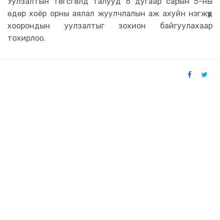
Уулзалтын төгсгөлд талууд 6 дугаар сарын 5-ны
өдөр хоёр орны аялал жуулчлалын аж ахуйн нэгжүүд
хоорондын уулзалтыг зохион байгуулахаар
тохирлоо.