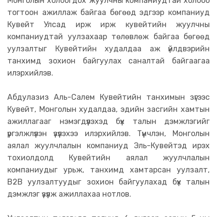
Монголын холбогдох жуулчны компаниудтай холбоо
тогтоон ажиллаж байгаа бөгөөд эдгээр компаниуд
Кувейт Улсад ирж ирж кувейтийн жуулчны
компаниудтай уулзахаар төлөвлөж байгаа бөгөөд
уулзалтыг Кувейтийн худалдаа аж үйлдвэрийн
танхимд зохион байгуулах саналтай байгаагаа
илэрхийлэв.
Абдулазиз Аль-Салем Кувейтийн танхимын зүгээс
Кувейт, Монголын худалдаа, эдийн засгийн хамтын
ажиллагааг нэмэгдүүлэхэд бүх талын дэмжлэгийг
үргэлжлүүлэн үзүүлэхээ илэрхийлэв. Түүнчлэн, Монголын
аялал жуулчлалын компаниуд Эль-Кувейтэд ирэх
тохиолдолд Кувейтийн аялал жуулчлалын
компаниудыг урьж, танхимд хамтарсан уулзалт,
B2B уулзалтуудыг зохион байгуулахад бүх талын
дэмжлэг үзүүлж ажиллахаа нотлов.