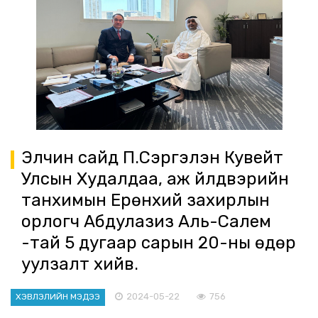
Элчин сайд П.Сэргэлэн Кувейт
Улсын Худалдаа, аж үйлдвэрийн
танхимын Ерөнхий захирлын
орлогч Абдулазиз Аль-Салем
-тай 5 дугаар сарын 20-ны өдөр
уулзалт хийв.
2024-05-22
756
ХЭВЛЭЛИЙН МЭДЭЭ