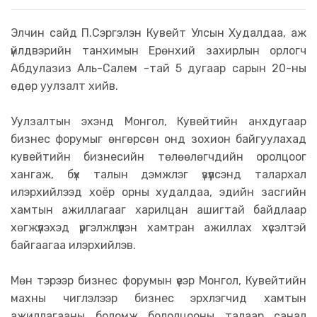
Элчин сайд П.Сэргэлэн Кувейт Улсын Худалдаа, аж
үйлдвэрийн танхимын Ерөнхий захирлын орлогч
Абдулазиз Аль-Салем -тай 5 дугаар сарын 20-ны
өдөр уулзалт хийв.
Уулзалтын эхэнд Монгол, Кувейтийн анхдугаар
бизнес форумыг өнгөрсөн онд зохион байгуулахад
кувейтийн бизнесийн төлөөлөгчдийн оролцоог
хангаж, бүх талын дэмжлэг үзүүлсэнд талархал
илэрхийлээд хоёр орны худалдаа, эдийн засгийн
хамтын ажиллагааг харилцан ашигтай байдлаар
хөгжүүлэхэд үргэлжлүүлэн хамтран ажиллах хүсэлтэй
байгаагаа илэрхийлэв.
Мөн тэрээр бизнес форумын үеэр Монгол, Кувейтийн
махны чиглэлээр бизнес эрхлэгчид хамтын
ажиллагааны боломж бололцооны талаар санал