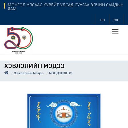
МОНГОЛ УЛСААС КУВЕЙТ УЛСАД СУУГАА ЭЛЧИН САЙДЫН
ЯАМ
en
mn
ХЭВЛЭЛИЙН МЭДЭЭ
Хэвлэлийн Мэдээ
МЭНДЧИЛГЭЭ