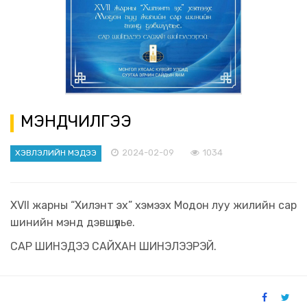
МЭНДЧИЛГЭЭ
2024-02-09
1034
ХЭВЛЭЛИЙН МЭДЭЭ
XVII жарны “Хилэнт эх” хэмээх Модон луу жилийн сар
шинийн мэнд дэвшүүлье.
САР ШИНЭДЭЭ САЙХАН ШИНЭЛЭЭРЭЙ.