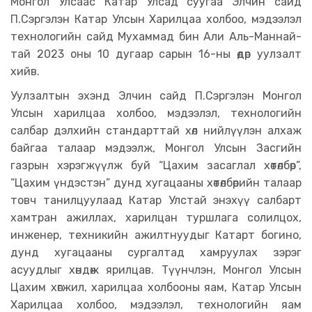
Монгол Улсаас Катар Улсад суугаа Элчин сайд
П.Сэргэлэн Катар Улсын Харилцаа холбоо, мэдээлэл
технологийн сайд Мухаммад бин Али Аль-Маннай-
тай 2023 оны 10 дугаар сарын 16-ны өдөр уулзалт
хийв.
Уулзалтын эхэнд Элчин сайд П.Сэргэлэн Монгол
Улсын харилцаа холбоо, мэдээлэл, технологийн
салбар дэлхийн стандарттай хөл нийлүүлэн алхаж
байгаа талаар мэдээлж, Монгол Улсын Засгийн
газрын хэрэгжүүлж буй “Цахим засаглал хөтөлбөр”,
“Цахим үндэстэн” дунд хугацааны хөтөлбөрийн талаар
товч танилцуулаад Катар Улстай энэхүү салбарт
хамтран ажиллах, харилцан туршлага солилцох,
инженер, техникийн ажилтнуудыг Катарт богино,
дунд хугацааны сургалтад хамруулах зэрэг
асуудлыг хөндөж ярилцав. Түүнчлэн, Монгол Улсын
Цахим хөгжил, харилцаа холбооны яам, Катар Улсын
Харилцаа холбоо, мэдээлэл, технологийн яам