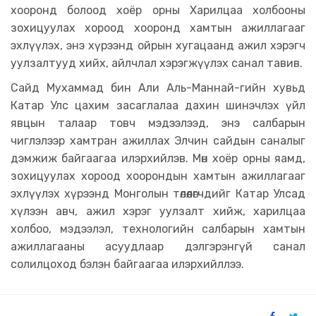
хооронд болоод хоёр орны Харилцаа холбооны
зохицуулах хороод хооронд хамтын ажиллагааг
эхлүүлэх, энэ хүрээнд ойрын хугацаанд ажил хэрэгч
уулзалтууд хийх, айлчлал хэрэгжүүлэх санал тавив.
Сайд Мухаммад бин Али Аль-Маннай-гийн хувьд
Катар Улс цахим засаглалаа дахин шинэчлэх үйл
явцын талаар товч мэдээлээд, энэ салбарын
чиглэлээр хамтран ажиллах Элчин сайдын саналыг
дэмжиж байгаагаа илэрхийлэв. Мөн хоёр орны яамд,
зохицуулах хороод хоорондын хамтын ажиллагааг
эхлүүлэх хүрээнд Монголын төлөөлөгчдийг Катар Улсад
хүлээн авч, ажил хэрэг уулзалт хийж, харилцаа
холбоо, мэдээлэл, технологийн салбарын хамтын
ажиллагааны асуудлаар дэлгэрэнгүй санал
солилцоход бэлэн байгаагаа илэрхийллээ.