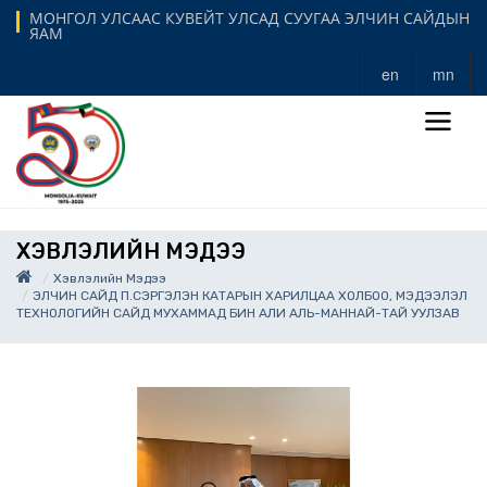
МОНГОЛ УЛСААС КУВЕЙТ УЛСАД СУУГАА ЭЛЧИН САЙДЫН
ЯАМ
en
mn
ХЭВЛЭЛИЙН МЭДЭЭ
Хэвлэлийн Мэдээ
ЭЛЧИН САЙД П.СЭРГЭЛЭН КАТАРЫН ХАРИЛЦАА ХОЛБОО, МЭДЭЭЛЭЛ
ТЕХНОЛОГИЙН САЙД МУХАММАД БИН АЛИ АЛЬ-МАННАЙ-ТАЙ УУЛЗАВ