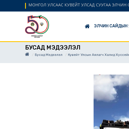
МОНГОЛ УЛСААС КУВЕЙТ УЛСАД СУУГАА ЭЛЧИН
ЭЛЧИН САЙДЫН 
БУСАД МЭДЭЭЛЭЛ
Бусад Мэдээлэл
Кувейт Улсын Аялагч Халид Хуссейн