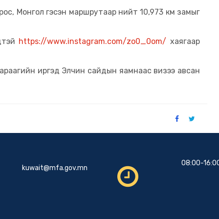
Орос, Монгол гэсэн маршрутаар нийт 10,973 км замыг
үдтэй
https://www.instagram.com/zo0_0om/
хаягаар
араагийн иргэд Элчин сайдын яамнаас визээ авсан
08:00-16:0
kuwait@mfa.gov.mn