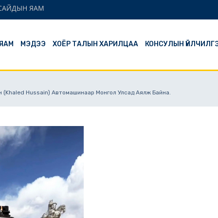
 САЙДЫН ЯАМ
ЯАМ
МЭДЭЭ
ХОЁР ТАЛЫН ХАРИЛЦАА
КОНСУЛЫН ҮЙЛЧИЛГ
 (Khaled Hussain) Автомашинаар Монгол Улсад Аялж Байна.