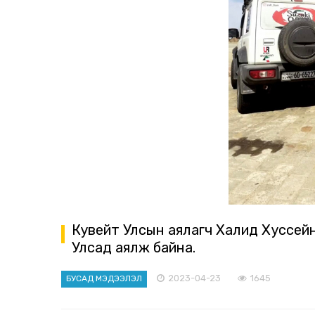
Кувейт Улсын аялагч Халид Хуссейн
Улсад аялж байна.
2023-04-23
1645
БУСАД МЭДЭЭЛЭЛ