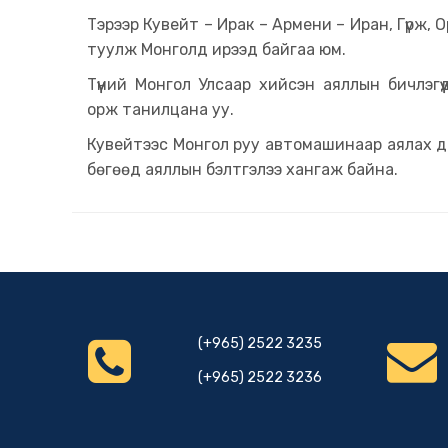
Тэрээр Кувейт – Ирак – Армени – Иран, Гүрж, 
туулж Монголд ирээд байгаа юм.
Түүний Монгол Улсаар хийсэн аяллын бичлэгү
орж танилцана уу.
Кувейтээс Монгол руу автомашинаар аялах д
бөгөөд аяллын бэлтгэлээ хангаж байна.
(+965) 2522 3235
(+965) 2522 3236