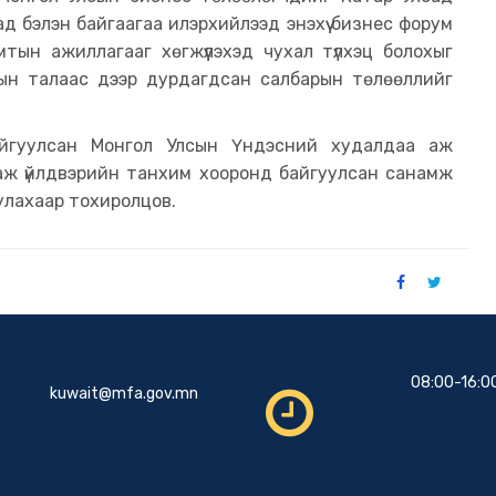
д бэлэн байгаагаа илэрхийлээд энэхүү бизнес форум
тын ажиллагааг хөгжүүлэхэд чухал түлхэц болохыг
арын талаас дээр дурдагдсан салбарын төлөөллийг
йгуулсан Монгол Улсын Үндэсний худалдаа аж
 аж үйлдвэрийн танхим хооронд байгуулсан санамж
улахаар тохиролцов.
08:00-16:0
kuwait@mfa.gov.mn