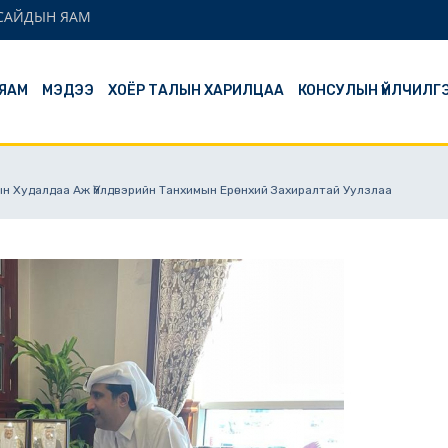
 САЙДЫН ЯАМ
ЯАМ
МЭДЭЭ
ХОЁР ТАЛЫН ХАРИЛЦАА
КОНСУЛЫН ҮЙЛЧИЛГ
ын Худалдаа Аж Үйлдвэрийн Танхимын Ерөнхий Захиралтай Уулзлаа