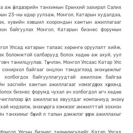
аа аж үйлдвэрийн танхимын Ерөнхий захирал Салих
ын 23-ны өдөр уулзаж, Монгол, Катарын худалдаа,
лэх, хувийн хэвшил хоорондын хамтын ажиллагааг
хион байгуулах Монгол, Катарын бизнес форумын
гол Улсад катарын талаас хөрөнгө оруулалт хийж,
эх боломжтой салбарууд болох хөдөө аж ахуй, уул
вч танилцуулав. Түүнчлэн, Монгол Улсаас Катар Улс
р сонирхол байгааг онцлон тэмдэглээд энэхүү ажлыг
ас холбогдох байгууллагуудтай ажиллаж байгаа
н засгийн хамтын ажиллагааг нэмэгдүүлэх хүрээнд
болох бизнес форумд чухал ач холбогдол өгч хөдөө
чиглэлээр үйл ажиллагаа явуулдаг компаниуд энэхүү
ай мэдээлж, энэхүү арга хэмжээг амжилттай зохион
 танхимыг бүхий л талын дэмжлэг үзүүлж ажиллахыг
Монгол Улсын бизнес төлөөлөгчдийг Катар Улсад