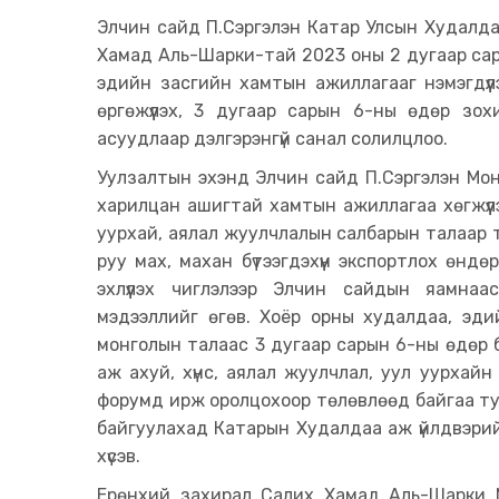
Элчин сайд П.Сэргэлэн Катар Улсын Худалд
Хамад Аль-Шарки-тай 2023 оны 2 дугаар сар
эдийн засгийн хамтын ажиллагааг нэмэгдүү
өргөжүүлэх, 3 дугаар сарын 6-ны өдөр зо
асуудлаар дэлгэрэнгүй санал солилцлоо.
Уулзалтын эхэнд Элчин сайд П.Сэргэлэн Мон
харилцан ашигтай хамтын ажиллагаа хөгжүүл
уурхай, аялал жуулчлалын салбарын талаар то
руу мах, махан бүтээгдэхүүн экспортлох өндө
эхлүүлэх чиглэлээр Элчин сайдын яамна
мэдээллийг өгөв. Хоёр орны худалдаа, эдий
монголын талаас 3 дугаар сарын 6-ны өдөр 
аж ахуй, хүнс, аялал жуулчлал, уул уурхайн 
форумд ирж оролцохоор төлөвлөөд байгаа тух
байгуулахад Катарын Худалдаа аж үйлдвэрийн
хүсэв.
Ерөнхий захирал Салих Хамад Аль-Шарки 