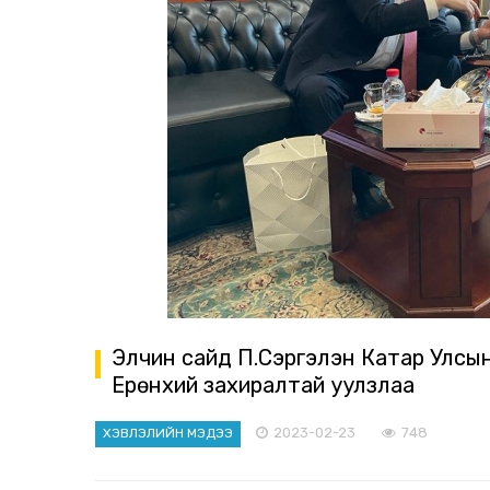
Элчин сайд П.Сэргэлэн Катар Улсы
Ерөнхий захиралтай уулзлаа
2023-02-23
748
ХЭВЛЭЛИЙН МЭДЭЭ