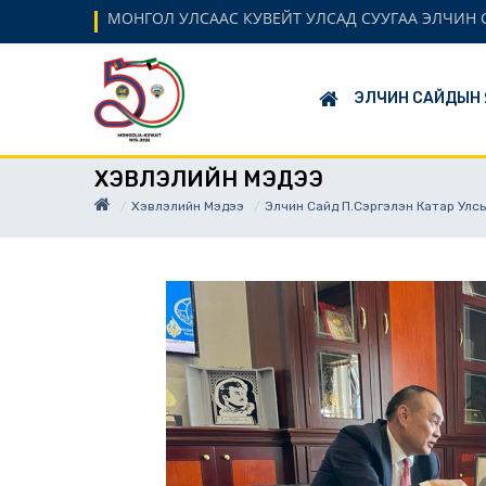
МОНГОЛ УЛСААС КУВЕЙТ УЛСАД СУУГАА ЭЛЧИН
ЭЛЧИН САЙДЫН 
ХЭВЛЭЛИЙН МЭДЭЭ
Хэвлэлийн Мэдээ
Элчин Сайд П.Сэргэлэн Катар Улс