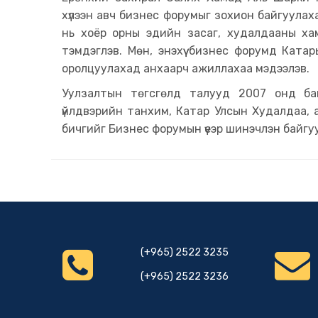
хүлээн авч бизнес форумыг зохион байгуулаха
нь хоёр орны эдийн засаг, худалдааны хам
тэмдэглэв. Мөн, энэхүү бизнес форумд Кат
оролцуулахад анхаарч ажиллахаа мэдээлэв.
Уулзалтын төгсгөлд талууд 2007 онд ба
үйлдвэрийн танхим, Катар Улсын Худалдаа,
бичгийг Бизнес форумын үеэр шинэчлэн байгу
(+965) 2522 3235
(+965) 2522 3236